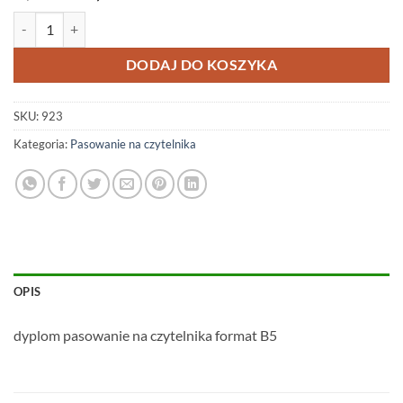
cena
cena
ilość #923
wynosiła:
wynosi:
2,00 zł.
1,20 zł.
DODAJ DO KOSZYKA
SKU:
923
Kategoria:
Pasowanie na czytelnika
OPIS
dyplom pasowanie na czytelnika format B5