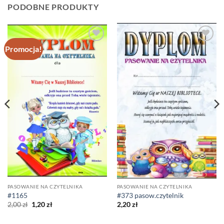
PODOBNE PRODUKTY
Promocja!
Dodaj do
Dodaj do
ulubionych
ulubionych
PASOWANIE NA CZYTELNIKA
PASOWANIE NA CZYTELNIKA
#1165
#373 pasow.czytelnik
Pierwotna
Aktualna
2,00
zł
1,20
zł
2,20
zł
cena
cena
wynosiła:
wynosi:
2,00 zł.
1,20 zł.