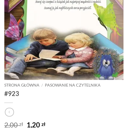
STRONA GŁÓWNA
/
PASOWANIE NA CZYTELNIKA
#923
Pierwotna
Aktualna
2,00
1,20
zł
zł