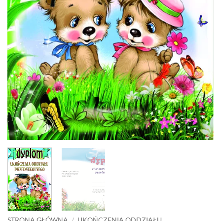
STRONA GŁÓWNA
/
UKOŃCZENIA ODDZIAŁU