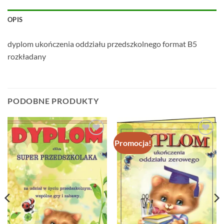
OPIS
dyplom ukończenia oddziału przedszkolnego format B5
rozkładany
PODOBNE PRODUKTY
Promocja!
Dodaj do
Dodaj do
ulubionych
ulubionych