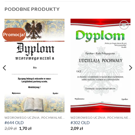
PODOBNE PRODUKTY
Promocja!
Dodaj do
Dodaj do
ulubionych
ulubionych
WZOROWEGO UCZNIA, POCHWALNE I ZA PILNOŚĆ
WZOROWEGO UCZNIA, POCHWALNE I ZA PILNOŚĆ
#644 OLD
#302 OLD
Pierwotna
Aktualna
2,09
zł
1,70
zł
2,09
zł
cena
cena