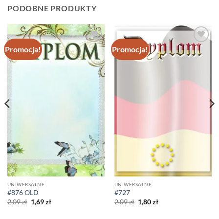
PODOBNE PRODUKTY
Promocja!
Promocja!
Dodaj do
Dodaj do
ulubionych
ulubionych
UNIWERSALNE
UNIWERSALNE
#876 OLD
#727
Pierwotna
Aktualna
Pierwotna
Aktualna
2,09
zł
1,69
zł
2,09
zł
1,80
zł
cena
cena
cena
cena
wynosiła:
wynosi:
wynosiła:
wynosi: